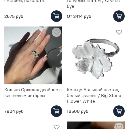
янтарем, позолота
голубым агатом / Crystal
Eye
2675 руб
От
3414 руб
Кольцо Орхидея двойное с
Кольцо Большой цветок,
вишневым янтарем
белый фианит / Big Stone
Flower White
7904 руб
16500 руб