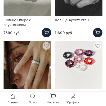
Кольцо Опора с
Кольцо Архитектон
раухтопазом
7690 руб
11690 руб
Кольцо Земля / Earth
Кольцо Bubble, стекло
8690 руб
От
3700 руб
Главная
Поиск
Корзина
Профиль