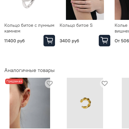
Кольцо битое с лунным
Кольцо битое S
Колье 
камнем
вишне
11400 руб
3400 руб
От
506
Аналогичные товары
Предзаказ