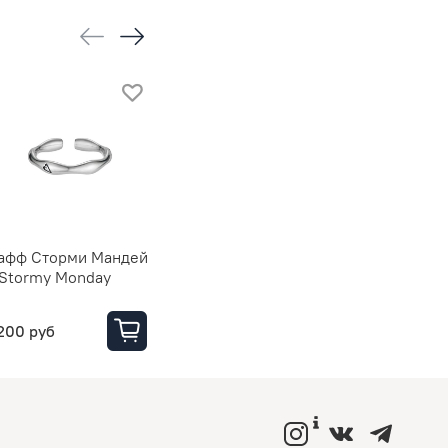
афф Сторми Мандей
Кафф Конфетти
Кафф Пуз
 Stormy Monday
бублик /
200 руб
3550 руб
6290 руб