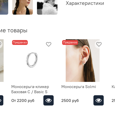
Характеристики
ие товары
Предзаказ
Предзаказ
Моносерьга-кликер
Моносерьга Solmi
К
Базовая С / Basic S
От
2200 руб
2500 руб
2