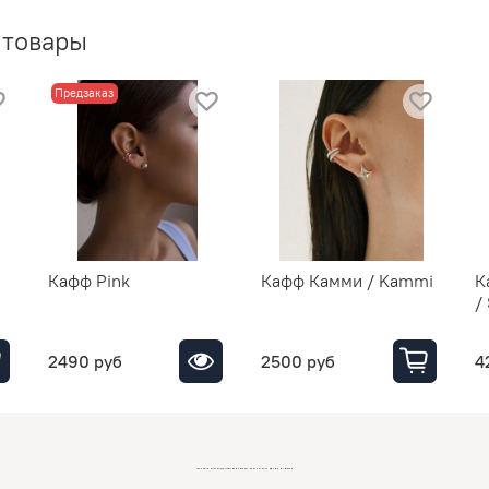
 товары
Предзаказ
Кафф Pink
Кафф Камми / Kammi
К
/
2490 руб
2500 руб
4
LOVEMONO МАГАЗИН УКРАШЕНИЙ ИЗ СЕРЕБРА И ЗОЛОТА РОССИЙСКИХ ДИЗАЙНЕРОВ