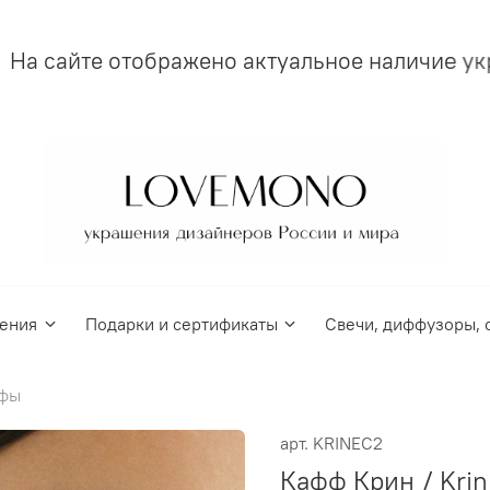
На сайте отображено актуальное наличие укр
ения
Подарки и сертификаты
Свечи, диффузоры, 
фы
арт.
KRINEC2
Кафф Крин / Krin