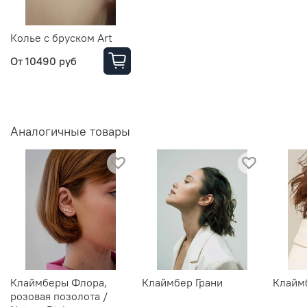
Колье с бруском Art
От
10490 руб
Аналогичные товары
Клаймберы Флора,
Клаймбер Грани
Клайм
розовая позолота /