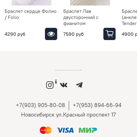
Браслет сердце Фолио
Браслет Лав
Брасле
/ Folio
двусторонний с
(анкле
фианитом
Tender
4290 руб
7590 руб
4900 
LOVEMONO МАГАЗИН УКРАШЕНИЙ ИЗ СЕРЕБРА И ЗОЛОТА РОССИЙСКИХ ДИЗАЙНЕРОВ
+7(903) 905-80-08
+7(953) 894-66-94
Новосибирск ул.Красный проспект 17