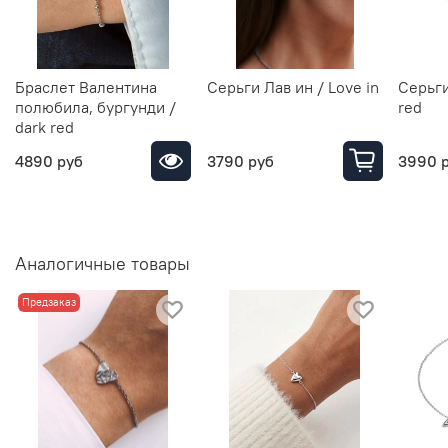
Браслет Валентина
Серьги Лав ин / Love in
Серьги
полюбила, бургунди /
red
dark red
4890 руб
3790 руб
3990 
Аналогичные товары
Предзаказ