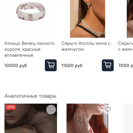
Кольцо Венец лесного
Серьги Атоллы мини с
Серьги
короля, красные
жемчугом
с жем
вплавленные
10000 руб
11500 руб
7000 
Аналогичные товары
-20%