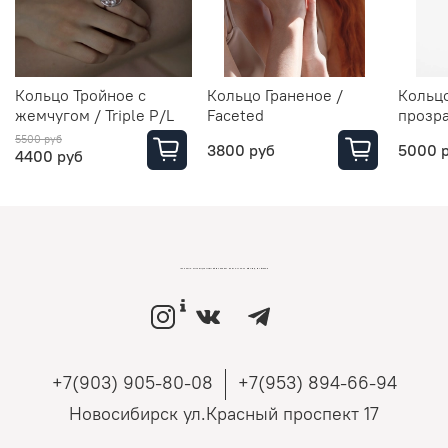
Кольцо Тройное с
Кольцо Граненое /
Кольц
жемчугом / Triple P/L
Faceted
прозр
5500 руб
3800 руб
5000 
4400 руб
LOVEMONO МАГАЗИН УКРАШЕНИЙ ИЗ СЕРЕБРА И ЗОЛОТА РОССИЙСКИХ ДИЗАЙНЕРОВ
+7(903) 905-80-08
+7(953) 894-66-94
Новосибирск ул.Красный проспект 17