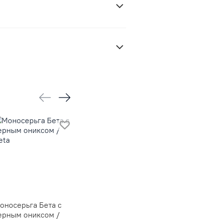
оносерьга Бета с
Серьги Кристал
Кольцо Б
ерным ониксом /
Сёркл с чёрной
ониксом 