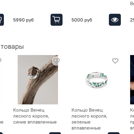
B
5990 руб
5000 руб
2
 товары
Кольцо Венец
Кольцо Венец
К
лесного короля,
лесного короля,
л
ые
синие вплавленные
зеленые
п
вплавленные
в