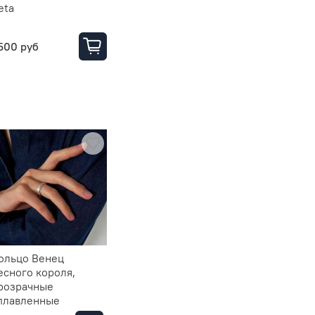
eta
шпинелью / Crystal
Circle
500 руб
3190 руб
4500 руб
ольцо Венец
есного короля,
розрачные
плавленные