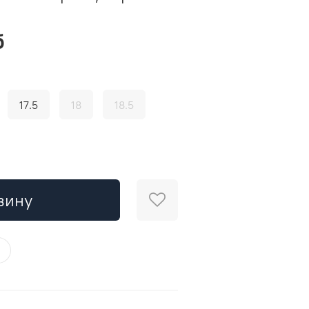
б
17.5
18
18.5
зину