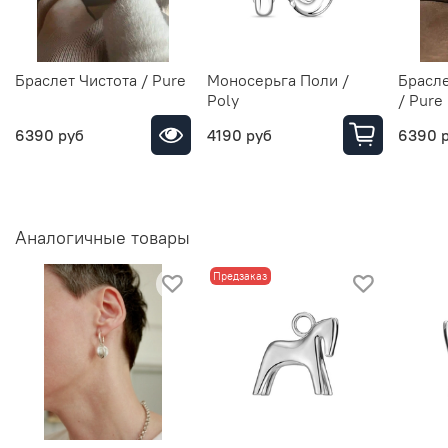
Браслет Чистота / Pure
Моносерьга Поли /
Брасле
Poly
/ Pure
6390 руб
4190 руб
6390 
Аналогичные товары
Предзаказ