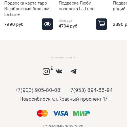
Подвеска карта таро
Подвеска Люби
Подве
Влюбленные большая
позолота La Lune
родий 
La Lune
7990 руб
7990 руб
2890 
4794 руб
LOVEMONO МАГАЗИН УКРАШЕНИЙ ИЗ СЕРЕБРА И ЗОЛОТА РОССИЙСКИХ ДИЗАЙНЕРОВ
+7(903) 905-80-08
+7(953) 894-66-94
Новосибирск ул.Красный проспект 17
LOVEMONO 2018-2025