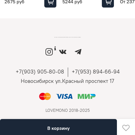
2675 руб
5244 руб
От
237
LOVEMONO МАГАЗИН УКРАШЕНИЙ ИЗ СЕРЕБРА И ЗОЛОТА РОССИЙСКИХ ДИЗАЙНЕРОВ
+7(903) 905-80-08
+7(953) 894-66-94
Новосибирск ул.Красный проспект 17
LOVEMONO 2018-2025
В корзину