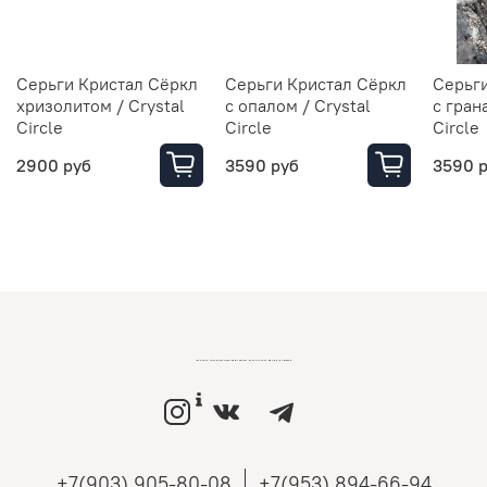
Серьги Кристал Сёркл
Серьги Кристал Сёркл
Серьг
хризолитом / Crystal
с опалом / Crystal
с гран
Circle
Circle
Circle
2900 руб
3590 руб
3590 
LOVEMONO МАГАЗИН УКРАШЕНИЙ ИЗ СЕРЕБРА И ЗОЛОТА РОССИЙСКИХ ДИЗАЙНЕРОВ
+7(903) 905-80-08
+7(953) 894-66-94