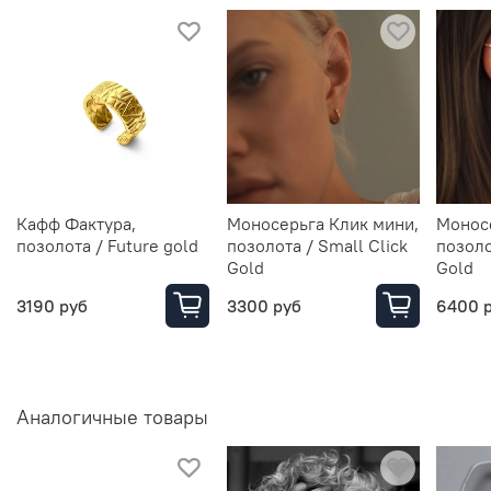
Кафф Фактура,
Моносерьга Клик мини,
Моносе
позолота / Future gold
позолота / Small Click
позоло
Gold
Gold
3190 руб
3300 руб
6400 
Аналогичные товары