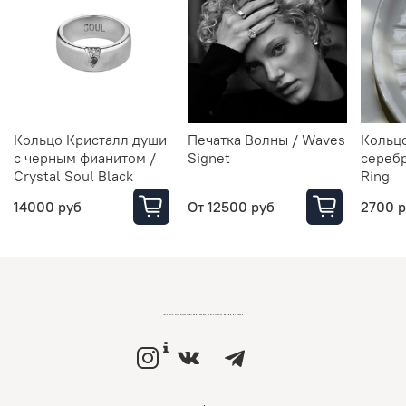
Кольцо Кристалл души
Печатка Волны / Waves
Кольц
с черным фианитом /
Signet
серебр
Crystal Soul Black
Ring
14000 руб
От
12500 руб
2700 
LOVEMONO МАГАЗИН УКРАШЕНИЙ ИЗ СЕРЕБРА И ЗОЛОТА РОССИЙСКИХ ДИЗАЙНЕРОВ