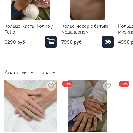
Кольцо-кисть Фолио /
Колье-чокер с битым
Кольцо
Folio
медальоном
мизин
6290 руб
7990 руб
4990 
Аналогичные товары
-25%
-25%