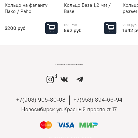
Кольцо на фалангу
Кольцо База 1,2 мм /
Кольцо
Пахо / Paho
Base
разъем
1190 руб
2190 руб
3200 руб
892 руб
1642 р
LOVEMONO МАГАЗИН УКРАШЕНИЙ ИЗ СЕРЕБРА И ЗОЛОТА РОССИЙСКИХ ДИЗАЙНЕРОВ
+7(903) 905-80-08
+7(953) 894-66-94
Новосибирск ул.Красный проспект 17